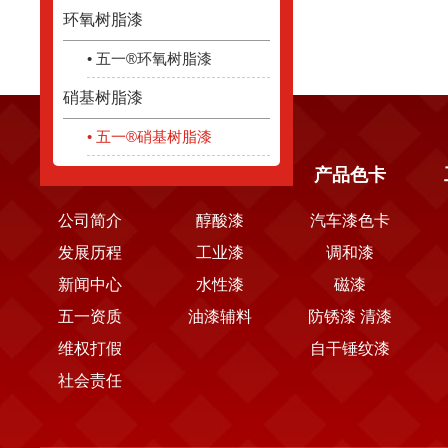
环氧树脂漆
• 五一®环氧树脂漆
硝基树脂漆
• 五一®硝基树脂漆
关于五一
产品中心
产品色卡
公司简介
醇酸漆
汽车漆色卡
发展历程
工业漆
调和漆
新闻中心
水性漆
磁漆
五一资质
油漆辅料
防锈漆 清漆
维权打假
自干锤纹漆
社会责任