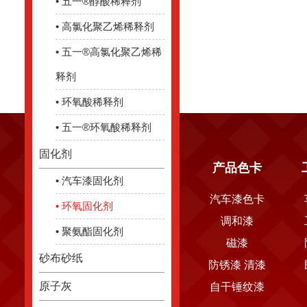
• 五一®醇酸稀释剂
• 高氯化聚乙烯稀释剂
• 五一®高氯化聚乙烯稀
释剂
• 环氧酸稀释剂
• 五一®环氧酸稀释剂
固化剂
关于五一
产品中心
产品色卡
• 汽车漆固化剂
公司简介
醇酸漆
汽车漆色卡
• 环氧固化剂
发展历程
工业漆
调和漆
• 聚氨酯固化剂
新闻中心
水性漆
磁漆
砂布砂纸
五一资质
油漆辅料
防锈漆 清漆
原子灰
维权打假
自干锤纹漆